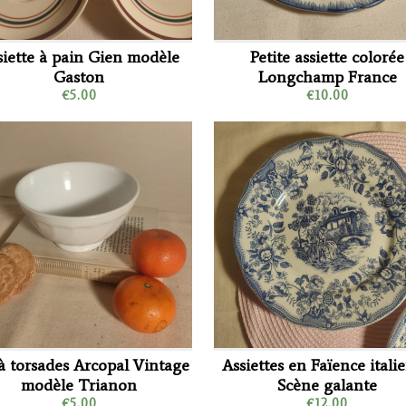
siette à pain Gien modèle
Petite assiette colorée
Gaston
Longchamp France
€5.00
€10.00
à torsades Arcopal Vintage
Assiettes en Faïence itali
modèle Trianon
Scène galante
€5.00
€12.00