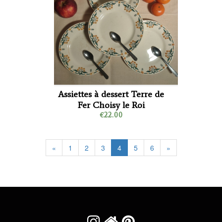
Assiettes à dessert Terre de
Fer Choisy le Roi
€22.00
«
1
2
3
4
5
6
»


