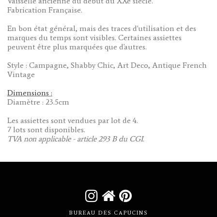
Vaisselle ancienne du début du XXè siècle.
Fabrication Française.
En bon état général, mais des traces d'utilisation et des
marques du temps sont visibles. Certaines assiettes
peuvent être plus marquées que d'autres.
Style : Campagne, Shabby Chic, Art Deco, Antique French
Vintage
Dimensions :
Diamètre : 23.5cm
Les assiettes sont vendues par lot de 4.
7 lots sont disponibles.
TVA non applicable - article 293 B du CGI.



BUREAU DES CAPUCINS