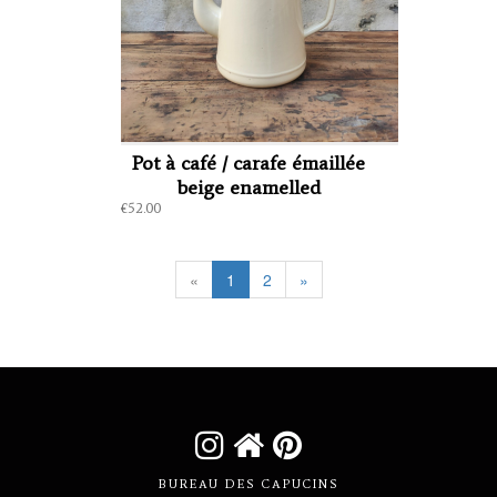
Pot à café / carafe émaillée
beige enamelled
€52.00
«
1
2
»



BUREAU DES CAPUCINS